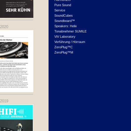
Pure Sound
Service
SoundCubes
Soundboard™
Speakers: Helix
.2020
Tonabnehmer SUMILE
ViV Laboratory
Vorführung / Hörraum
ZeroPlug™C
ZeroPlug™M
.2019