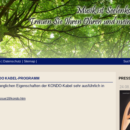
m
|
Datenschutz
|
Sitemap
|
Suc
NDO KABEL-PROGRAMM
PRESS
langlichen Eigenschaften der KONDO-Kabel sehr ausführlich in
24.08
Issue18/kondo.htm