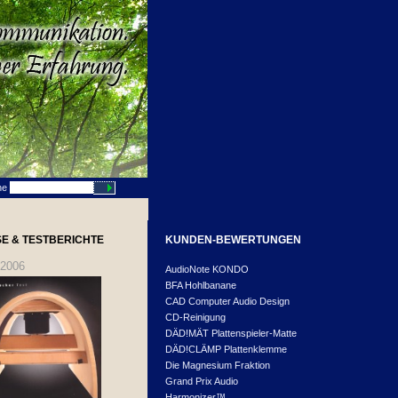
he
E & TESTBERICHTE
KUNDEN-BEWERTUNGEN
.2006
AudioNote KONDO
BFA Hohlbanane
CAD Computer Audio Design
CD-Reinigung
DÄD!MÄT Plattenspieler-Matte
DÄD!CLÄMP Plattenklemme
Die Magnesium Fraktion
Grand Prix Audio
Harmonizer™