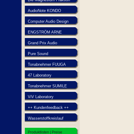
AudioNote KONDO
Computer Audio Design
ENGSTRÖM ARNE
Grand Prix Audio
Pure Sound
Tonabnehmer FUUGA
47 Laboratory
Tonabnehmer SUMILE
ViV Laboratory
++ Kundenfeedback ++
Wasserstoffkreislauf
Produktlisten | Preise