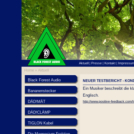
Aktuell
|
Presse
|
Kontakt
|
Impressu
Home »
Aktuell
Black Forest Audio
NEUER TESTBERICHT - KO
Ein Musiker beschreibt die k
Bananenstecker
Englisch.
DÄD!MÄT
http://www.positive-feedback.com/
DÄD!CLÄMP
TIGLON Kabel
Die Magnesium Fraktion