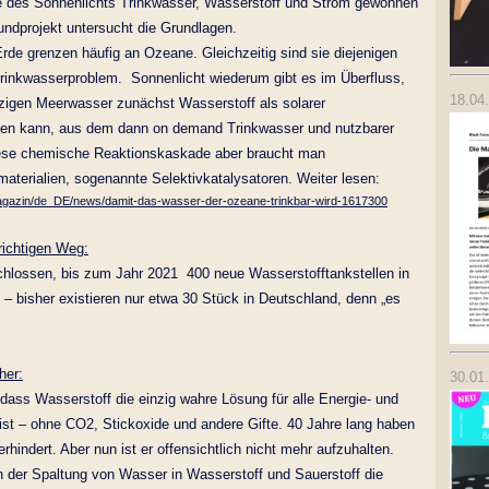
fe des Sonnenlichts Trinkwasser, Wasserstoff und Strom gewonnen
ndprojekt untersucht die Grundlagen.
rde grenzen häufig an Ozeane. Gleichzeitig sind sie diejenigen
rinkwasserproblem. Sonnenlicht wiederum gibt es im Überfluss,
18.04
zigen Meerwasser zunächst Wasserstoff als solarer
den kann, aus dem dann on demand Trinkwasser und nutzbarer
iese chemische Reaktionskaskade aber braucht man
terialien, sogenannte Selektivkatalysatoren. Weiter lesen:
agazin/de_DE/news/damit-das-wasser-der-ozeane-trinkbar-wird-1617300
richtigen Weg:
chlossen, bis zum Jahr 2021 400 neue Wasserstofftankstellen in
– bisher existieren nur etwa 30 Stück in Deutschland, denn „es
her:
30.01
 dass Wasserstoff die einzig wahre Lösung für alle Energie- und
st – ohne CO2, Stickoxide und andere Gifte. 40 Jahre lang haben
hindert. Aber nun ist er offensichtlich nicht mehr aufzuhalten.
 der Spaltung von Wasser in Wasserstoff und Sauerstoff die