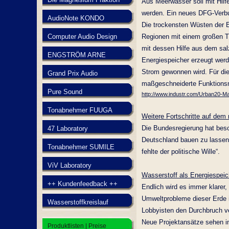
Aus Meerwasser soll mit Hil
werden. Ein neues DFG-Verbu
AudioNote KONDO
Die trockensten Wüsten der E
Computer Audio Design
Regionen mit einem großen T
mit dessen Hilfe aus dem sal
ENGSTRÖM ARNE
Energiespeicher erzeugt wer
Strom gewonnen wird. Für d
Grand Prix Audio
maßgeschneiderte Funktionsma
Pure Sound
http://www.industr.com/Urban20-M
Tonabnehmer FUUGA
Weitere Fortschritte auf dem 
Die Bundesregierung hat bes
47 Laboratory
Deutschland bauen zu lassen 
Tonabnehmer SUMILE
fehlte der politische Wille“.
ViV Laboratory
Wasserstoff als Energiespeic
++ Kundenfeedback ++
Endlich wird es immer klarer,
Umweltprobleme dieser Erde i
Wasserstoffkreislauf
Lobbyisten den Durchbruch ver
Neue Projektansätze sehen in
Produktlisten | Preise