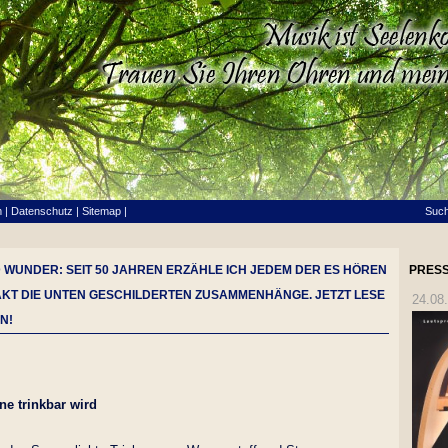
m
|
Datenschutz
|
Sitemap
|
Suc
D WUNDER: SEIT 50 JAHREN ERZÄHLE ICH JEDEM DER ES HÖREN
PRESS
AKT DIE UNTEN GESCHILDERTEN ZUSAMMENHÄNGE. JETZT LESE
24.08
N!
ne trinkbar wird