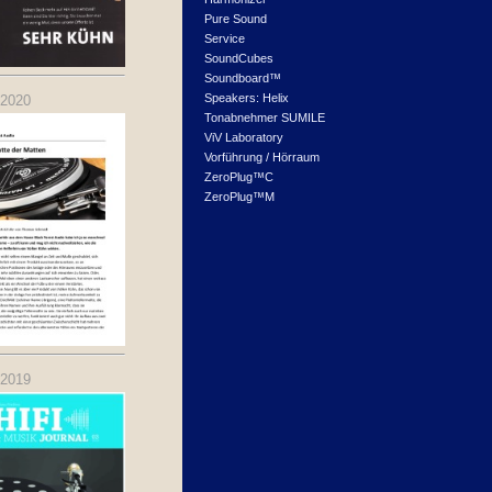
Pure Sound
Service
SoundCubes
Soundboard™
Speakers: Helix
.2020
Tonabnehmer SUMILE
ViV Laboratory
Vorführung / Hörraum
ZeroPlug™C
ZeroPlug™M
.2019