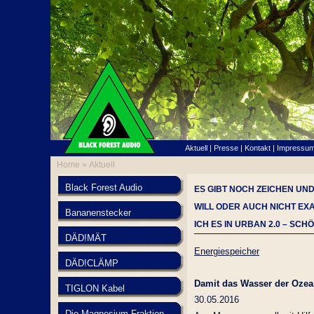
Aktuell
|
Presse
|
Kontakt
|
Impressu
Home »
Aktuell
Black Forest Audio
ES GIBT NOCH ZEICHEN UN
WILL ODER AUCH NICHT EX
Bananenstecker
ICH ES IN URBAN 2.0 – SCHÖ
DÄD!MÄT
Energiespeicher
DÄD!CLÄMP
Damit das Wasser der Ozea
TIGLON Kabel
30.05.2016
Die Magnesium Fraktion