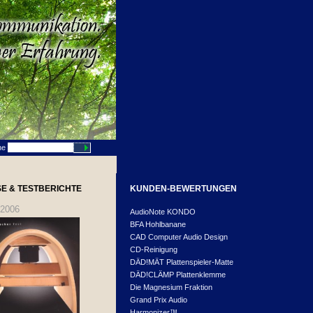
he
E & TESTBERICHTE
KUNDEN-BEWERTUNGEN
.2006
AudioNote KONDO
BFA Hohlbanane
CAD Computer Audio Design
CD-Reinigung
DÄD!MÄT Plattenspieler-Matte
DÄD!CLÄMP Plattenklemme
Die Magnesium Fraktion
Grand Prix Audio
Harmonizer™