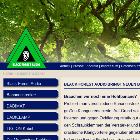
Aktuell
|
Presse
|
Kontakt
|
Impressum
|
Datenschut
Home »
Bananenstecker
Black Forest Audio
BLACK FOREST AUDIO BRINGT NEUEN
Bananenstecker
Brauchen wir noch eine Hohlbanane?
Probiert man verschiedene Bananenstecke
DÄD!MÄT
großen Klangunterschiede. Auf Grund solc
DÄD!CLÄMP
fixierten und gegen Oxidierung relativ gut
den Schraubklemmen der Verstärker und L
TIGLON Kabel
drastische Klangvorteile gegenüber attr
federnden Kontaktkörbchen. Solche Bana
Die Magnesium Fraktion