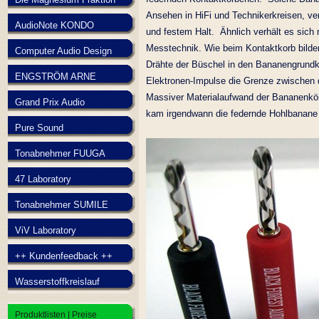
Ansehen in HiFi und Technikerkreisen, ve
AudioNote KONDO
und festem Halt. Ähnlich verhält es sich
Messtechnik. Wie beim Kontaktkorb bilden 
Computer Audio Design
Drähte der Büschel in den Bananengrundk
ENGSTRÖM ARNE
Elektronen-Impulse die Grenze zwischen
Massiver Materialaufwand der Bananenkörpe
Grand Prix Audio
kam irgendwann die federnde Hohlbanane a
Pure Sound
Tonabnehmer FUUGA
47 Laboratory
Tonabnehmer SUMILE
ViV Laboratory
++ Kundenfeedback ++
Wasserstoffkreislauf
Produktlisten | Preise