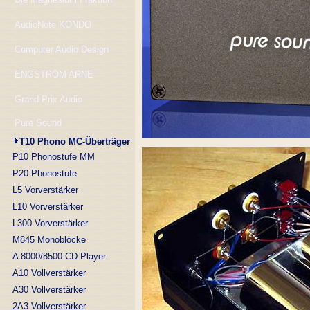
AudioNote KONDO
Computer Audio Design
ENGSTRÖM ARNE
Grand Prix Audio
Pure Sound
T10 Phono MC-Überträger
P10 Phonostufe MM
P20 Phonostufe
L5 Vorverstärker
L10 Vorverstärker
L300 Vorverstärker
M845 Monoblöcke
A 8000/8500 CD-Player
A10 Vollverstärker
A30 Vollverstärker
2A3 Vollverstärker