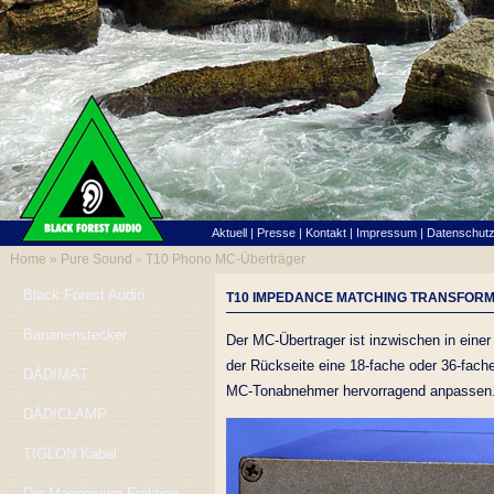
Aktuell
|
Presse
|
Kontakt
|
Impressum
|
Datenschut
Home »
Pure Sound
T10 Phono MC-Überträger
»
Black Forest Audio
T10 IMPEDANCE MATCHING TRANSFOR
Bananenstecker
Der MC-Übertrager ist inzwischen in einer 
der Rückseite eine 18-fache oder 36-fach
DÄD!MÄT
MC-Tonabnehmer hervorragend anpassen
DÄD!CLÄMP
TIGLON Kabel
Die Magnesium Fraktion