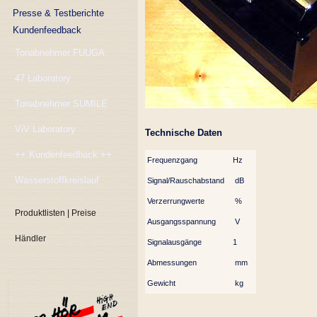
Presse & Testberichte
Kundenfeedback
Tonabnehmer FUUGA
47 Laboratory
Tonabnehmer SUMILE
ViV Laboratory
Technische Daten
++ Kundenfeedback ++
Frequenzgang
Hz
Wasserstoffkreislauf
Signal/Rauschabstand
dB
Verzerrungwerte
%
Produktlisten | Preise
Ausgangsspannung
V
Händler
Signalausgänge
1
Abmessungen
mm
Gewicht
kg