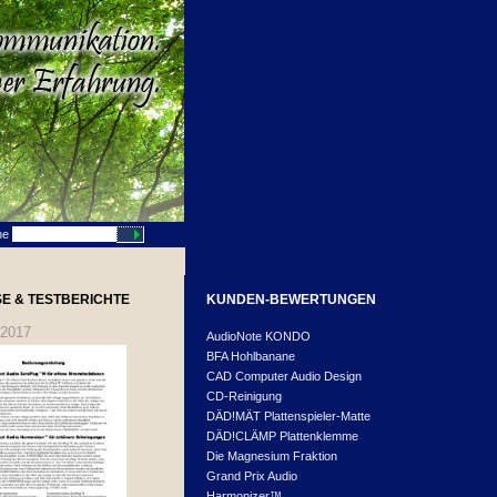
he
E & TESTBERICHTE
KUNDEN-BEWERTUNGEN
.2017
AudioNote KONDO
BFA Hohlbanane
CAD Computer Audio Design
CD-Reinigung
DÄD!MÄT Plattenspieler-Matte
DÄD!CLÄMP Plattenklemme
Die Magnesium Fraktion
Grand Prix Audio
Harmonizer™