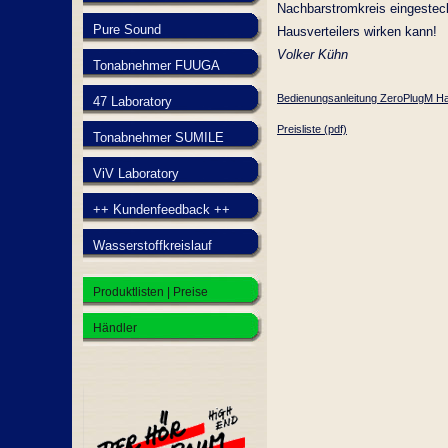
Nachbarstromkreis eingestec
Pure Sound
Hausverteilers wirken kann!
Volker Kühn
Tonabnehmer FUUGA
Bedienungsanleitung ZeroPlugM Ha
47 Laboratory
Preisliste (pdf)
Tonabnehmer SUMILE
ViV Laboratory
++ Kundenfeedback ++
Wasserstoffkreislauf
Produktlisten | Preise
Händler