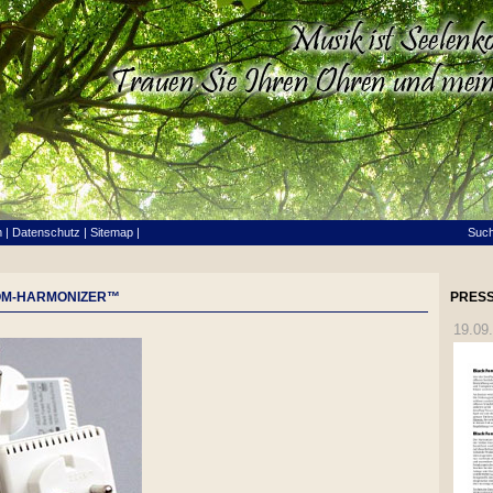
m
|
Datenschutz
|
Sitemap
|
Suc
ROM-HARMONIZER™
PRESS
19.09