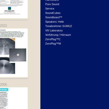
Pure Sound
Service
SoundCubes
Soundboard™
Speakers: Helix
.2022
Tonabnehmer SUMILE
ViV Laboratory
Vorführung / Hörraum
ZeroPlug™C
ZeroPlug™M
.2006