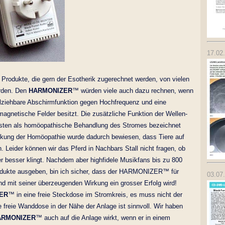
17.02
 Produkte, die gern der Esotherik zugerechnet werden, von vielen
rden. Den
HARMONIZER
™ würden viele auch dazu rechnen, wenn
llziehbare Abschirmfunktion gegen Hochfrequenz und eine
agnetische Felder besitzt. Die zusätzliche Funktion der Wellen-
sten als homöopathische Behandlung des Stromes bezeichnet
rkung der Homöopathie wurde dadurch bewiesen, dass Tiere auf
 Leider können wir das Pferd in Nachbars Stall nicht fragen, ob
 besser klingt. Nachdem aber highfidele Musikfans bis zu 800
rodukte ausgeben, bin ich sicher, dass der HARMONIZER™ für
03.07
d mit seiner überzeugenden Wirkung ein grosser Erfolg wird!
ER
™ in eine freie Steckdose im Stromkreis, es muss nicht der
ne freie Wanddose in der Nähe der Anlage ist sinnvoll. Wir haben
ARMONIZER
™ auch auf die Anlage wirkt, wenn er in einem