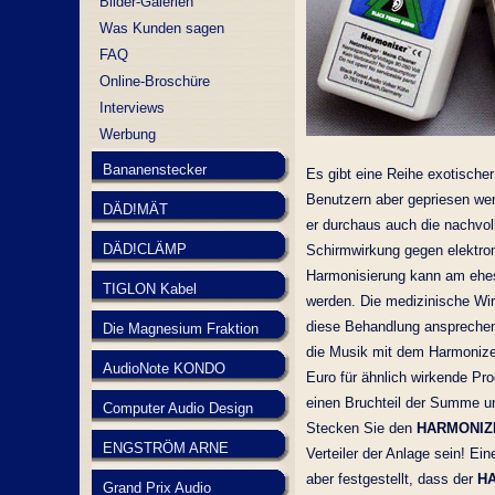
Bilder-Galerien
Was Kunden sagen
FAQ
Online-Broschüre
Interviews
Werbung
Bananenstecker
Es gibt eine Reihe exotischer
Benutzern aber gepriesen we
DÄD!MÄT
er durchaus auch die nachvo
DÄD!CLÄMP
Schirmwirkung gegen elektrom
Harmonisierung kann am ehe
TIGLON Kabel
werden. Die medizinische Wi
diese Behandlung ansprechen.
Die Magnesium Fraktion
die Musik mit dem Harmonizer
AudioNote KONDO
Euro für ähnlich wirkende P
einen Bruchteil der Summe un
Computer Audio Design
Stecken Sie den
HARMONIZ
ENGSTRÖM ARNE
Verteiler der Anlage sein! Ei
aber festgestellt, dass der
H
Grand Prix Audio