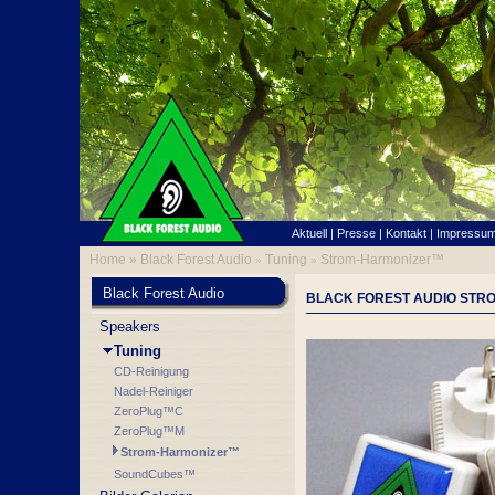
Aktuell
|
Presse
|
Kontakt
|
Impressu
Home »
Black Forest Audio
Tuning
Strom-Harmonizer™
»
»
Black Forest Audio
BLACK FOREST AUDIO ST
Speakers
Tuning
CD-Reinigung
Nadel-Reiniger
ZeroPlug™C
ZeroPlug™M
Strom-Harmonizer™
SoundCubes™