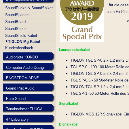
für die ges
SoundPucks & SoundSpikes
nach Einführ
SoundSpacers
SoundBoards
P
SoundSheets
SoundShield Kabel
TIGLON Mg Kabel
Kundenfeedback
Lautsprecherkabel
AudioNote KONDO
TIGLON TGL SP-0 2 x 1,2 mm2 Li
TGL SP-0 - 100 100-Meter Rolle de
Computer Audio Design
TIGLON TGL SP-0.5 2 x 2,4 mm2 L
ENGSTRÖM ARNE
TGL SP-0.5 - 50 50-Meter Rolle de
TIGLON TGL SP-1 2 x 2,4 mm2 Li
Grand Prix Audio
TGL SP-1 -50 50-Meter Rolle des 
Pure Sound
Signalkabel
Tonabnehmer FUUGA
TIGLON MGS 12R Signalkabel Cinch
47 Laboratory
Digitalkabel