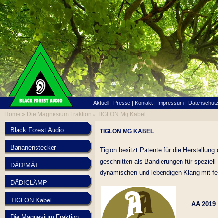
Aktuell
|
Presse
|
Kontakt
|
Impressum
|
Datenschut
Home »
Die Magnesium Fraktion
TIGLON Mg Kabel
»
Black Forest Audio
TIGLON MG KABEL
Bananenstecker
Tiglon besitzt Patente für die Herstellu
geschnitten als Bandierungen für speziell
DÄD!MÄT
dynamischen und lebendigen Klang mit fein
DÄD!CLÄMP
TIGLON Kabel
AA 2019 
Die Magnesium Fraktion