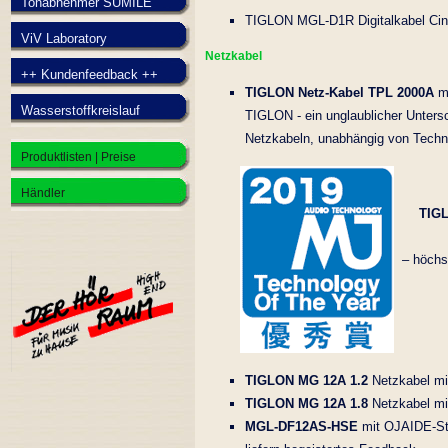
Tonabnehmer SUMILE
TIGLON MGL-D1R Digitalkabel Cin
ViV Laboratory
Netzkabel
++ Kundenfeedback ++
TIGLON Netz-Kabel TPL 2000A
mi
Wasserstoffkreislauf
TIGLON - ein unglaublicher Untersc
Netzkabeln, unabhängig von Techno
Produktlisten | Preise
Händler
TIGL
– höchs
TIGLON MG 12A 1.2
Netzkabel mi
TIGLON MG 12A 1.8
Netzkabel mi
MGL-DF12AS-HSE
mit OJAIDE-Ste